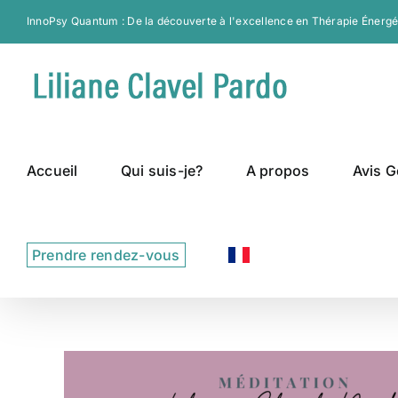
Passer
InnoPsy Quantum : De la découverte à l'excellence en Thérapie Énergé
au
contenu
Accueil
Qui suis-je?
A propos
Avis G
Ressources
Prendre rendez-vous