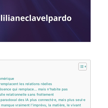
numérique
remplacent les relations réelles
ésence qui remplace… mais n’habite pas
lle relationnelle sans frottement
t paradoxal des IA plus connecté·e, mais plus seul·e
 manque vraiment l’imprévu, la matière, le vivant