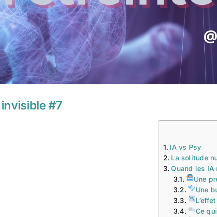
 invisible #7
IA vs Psy
La solitude 
Quand les IA 
Une pr
Une bu
L’effe
Ce qui