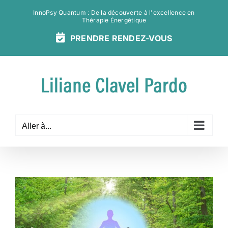
Passer
InnoPsy Quantum : De la découverte à l'excellence en
au
Thérapie Énergétique
contenu
PRENDRE
RENDEZ-
VOUS
Aller à...
Voir
l'image
agrandie