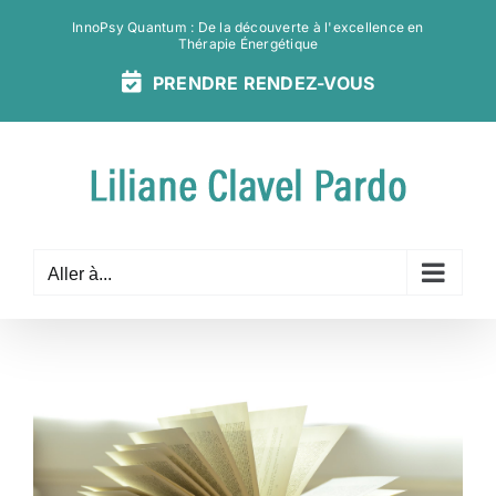
Passer
InnoPsy Quantum : De la découverte à l'excellence en
au
Thérapie Énergétique
contenu
PRENDRE
RENDEZ-
VOUS
Aller à...
Voir
l'image
agrandie