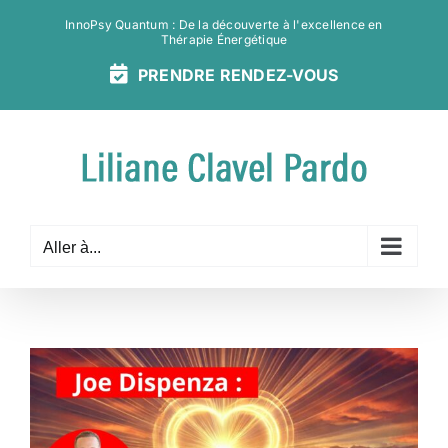
Passer
InnoPsy Quantum : De la découverte à l'excellence en
au
Thérapie Énergétique
contenu
PRENDRE
RENDEZ-
VOUS
Aller à...
Voir
l'image
agrandie