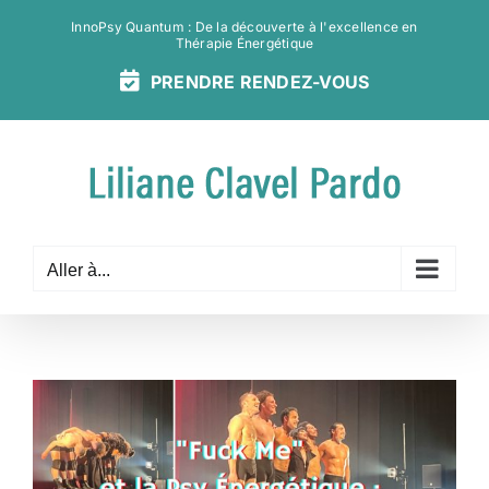
Passer
InnoPsy Quantum : De la découverte à l'excellence en
au
Thérapie Énergétique
contenu
PRENDRE
RENDEZ-
VOUS
Aller à...
Voir
l'image
agrandie