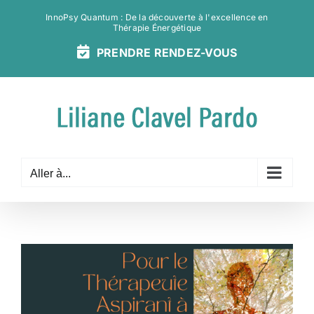
Passer
InnoPsy Quantum : De la découverte à l'excellence en
au
Thérapie Énergétique
contenu
PRENDRE
RENDEZ-
VOUS
Aller à...
Voir
l'image
agrandie