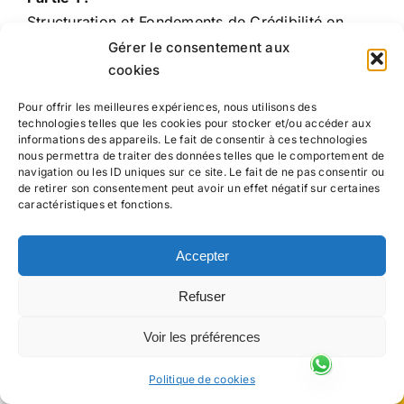
Structuration et Fondements de Crédibilité en
Thérapie : Une Approche Méthodique –
Gérer le consentement aux
cookies
ici
cliquez
Pour offrir les meilleures expériences, nous utilisons des
Partie 2 :
technologies telles que les cookies pour stocker et/ou accéder aux
informations des appareils. Le fait de consentir à ces technologies
Entre Percée Révolutionnaire et Controverse dans
nous permettra de traiter des données telles que le comportement de
ici
la Psychothérapie Moderne – cliquez
navigation ou les ID uniques sur ce site. Le fait de ne pas consentir ou
de retirer son consentement peut avoir un effet négatif sur certaines
caractéristiques et fonctions.
Partie 3 :
Découvrez l’harmonisation humaine par
la stimulation énergétique, fusionnant corps et
Accepter
esprit pour une guérison holistique profonde.
ici
cliquez
Refuser
Voir les préférences
Partie 4 :
Pionnière d’une Nouvelle Ère en Médecine
0
Politique de cookies
Partages
ici
Holistique et Bien-Être – cliquez